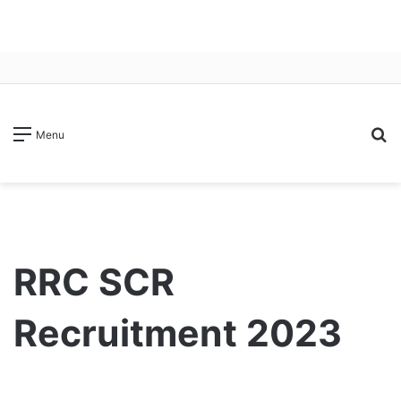
S
Menu
fo
RRC SCR
Recruitment 2023