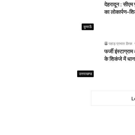
देहरादून : सीएम 
का लोकार्पण–शि
कुमाऊँ
पहाड़ प्रभात डैस्क
फर्जी इंस्टाग्
के शिकंजे में धा
उत्तराखण्ड
L