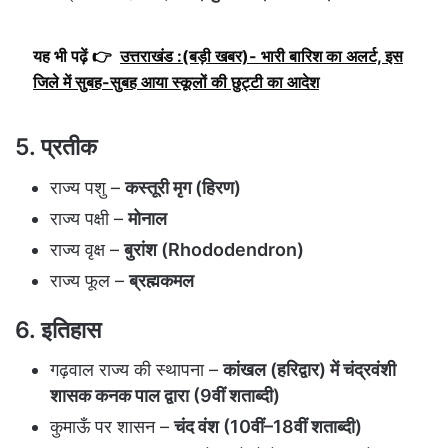
यह भी पढ़ें 👉
उत्तराखंड :(बड़ी खबर)- भारी बारिश का अलर्ट, इस
जिले में सुबह-सुबह आया स्कूलों की छुट्टी का आदेश
5. प्रतीक
राज्य पशु –
कस्तूरी मृग (हिरण)
राज्य पक्षी –
मोनाल
राज्य वृक्ष –
बुरांश (Rhododendron)
राज्य फूल –
ब्रह्मकमल
6. इतिहास
गढ़वाल राज्य की स्थापना –
कांखल (हरिद्वार) में चंद्रवंशी
शासक कनक पाल द्वारा (9वीं शताब्दी)
कुमाऊँ पर शासन –
चंद वंश (10वीं–18वीं शताब्दी)