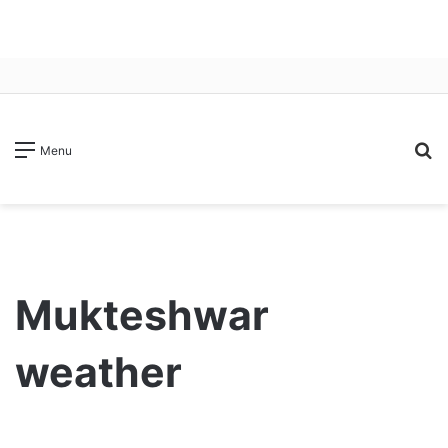
S
Menu
fo
Mukteshwar
weather