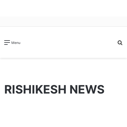
S
Menu
fo
RISHIKESH NEWS