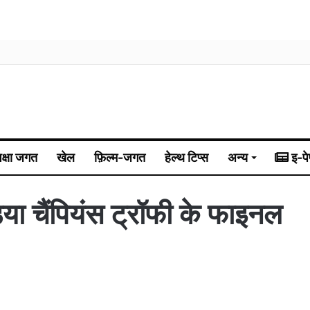
िक्षा जगत
खेल
फ़िल्म-जगत
हेल्थ टिप्स
अन्य
इ-पे
 चैंपियंस ट्रॉफी के फाइनल