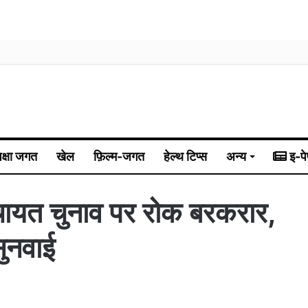
िक्षा जगत
खेल
फ़िल्म-जगत
हेल्थ टिप्स
अन्य
इ-पे
चायत चुनाव पर रोक बरकरार,
ुनवाई