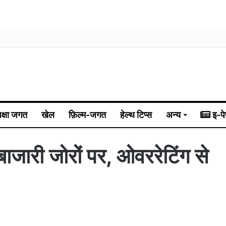
िक्षा जगत
खेल
फ़िल्म-जगत
हेल्थ टिप्स
अन्य
इ-पे
बाजारी जोरों पर, ओवररेटिंग से