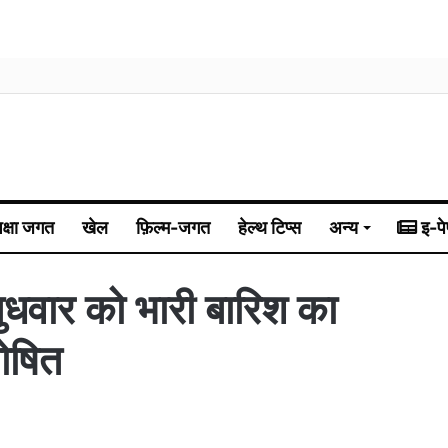
िक्षा जगत
खेल
फ़िल्म-जगत
हेल्थ टिप्स
अन्य
इ-पे
ुधवार को भारी बारिश का
घोषित