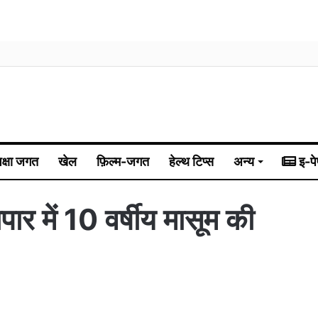
िक्षा जगत
खेल
फ़िल्म-जगत
हेल्थ टिप्स
अन्य
इ-पे
पार में 10 वर्षीय मासूम की