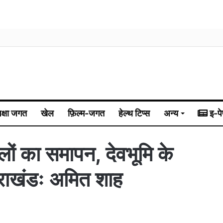
िक्षा जगत
खेल
फ़िल्म-जगत
हेल्थ टिप्स
अन्य
इ-पे
 खेलों का समापन, देवभूमि के
तराखंडः अमित शाह