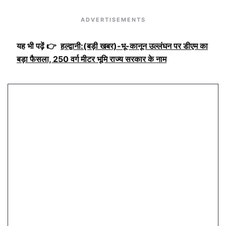
ADVERTISEMENTS
यह भी पढ़ें 👉
हल्द्वानी:(बड़ी खबर)-भू-कानून उल्लंघन पर डीएम का
बड़ा फैसला, 250 वर्ग मीटर भूमि राज्य सरकार के नाम