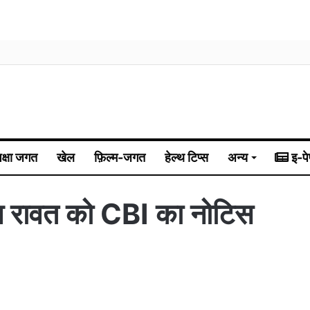
िक्षा जगत
खेल
फ़िल्म-जगत
हेल्थ टिप्स
अन्य
इ-पे
रीश रावत को CBI का नोटिस