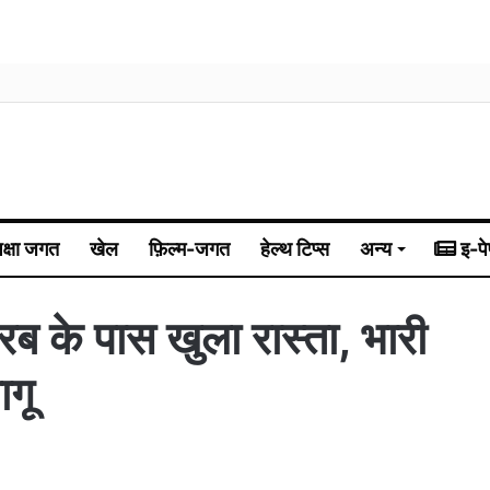
िक्षा जगत
खेल
फ़िल्म-जगत
हेल्थ टिप्स
अन्य
इ-पे
ब के पास खुला रास्ता, भारी
ागू