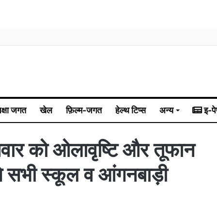
िक्षा जगत
खेल
फ़िल्म-जगत
हेल्थ टिप्स
अन्य
इ-पे
धवार को ओलावृष्टि और तूफान
ंगे सभी स्कूल व आंगनबाड़ी