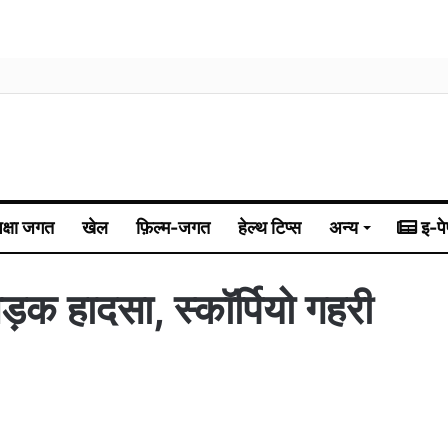
िक्षा जगत
खेल
फ़िल्म-जगत
हेल्थ टिप्स
अन्य
इ-पे
ड़क हादसा, स्कॉर्पियो गहरी