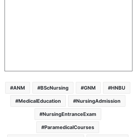
ANM
BScNursing
GNM
HNBU
MedicalEducation
NursingAdmission
NursingEntranceExam
ParamedicalCourses