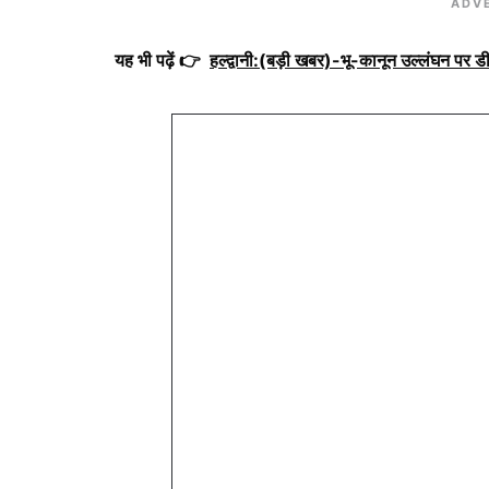
ADV
यह भी पढ़ें 👉
हल्द्वानी:(बड़ी खबर)-भू-कानून उल्लंघन पर ड