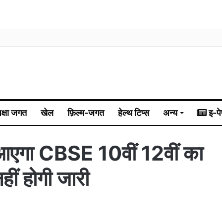
िक्षा जगत
खेल
फ़िल्म-जगत
हेल्थ टिप्स
अन्य
इ-पे
गा CBSE 10वीं 12वीं का
हीं होगी जारी