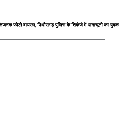
्तिजनक फोटो वायरल, पिथौरागढ़ पुलिस के शिकंजे में धानाचूली का युवक