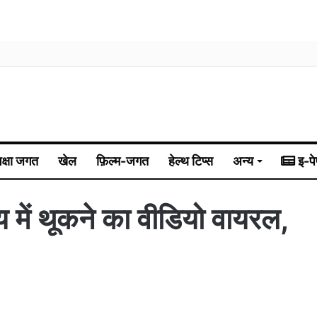
िक्षा जगत
खेल
फ़िल्म-जगत
हेल्थ टिप्स
अन्य
इ-पे
ाय में थूकने का वीडियो वायरल,