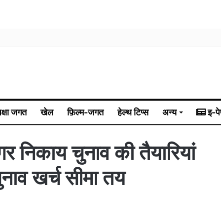
िक्षा जगत
खेल
फ़िल्म-जगत
हेल्थ टिप्स
अन्य
इ-पे
र निकाय चुनाव की तैयारियां
चुनाव खर्च सीमा तय