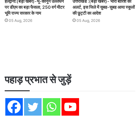
हल्द्वानी:(बड़ी खबर)-भू-कानून उल्लंघन
उत्तराखंड :(बड़ी खबर)- भारी बारिश का
पर डीएम का बड़ा फैसला, 250 वर्ग मीटर
अलर्ट, इस जिले में सुबह-सुबह आया स्कूलों
भूमि राज्य सरकार के नाम
की छुट्टी का आदेश
05 Aug, 2026
05 Aug, 2026
पहाड़ प्रभात से जुड़ें