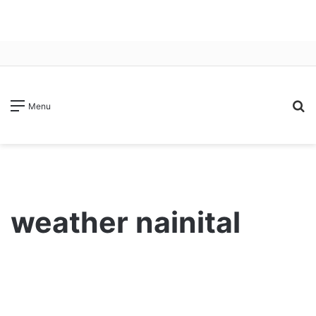
S
Menu
fo
weather nainital