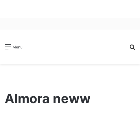
S
Menu
fo
Almora neww