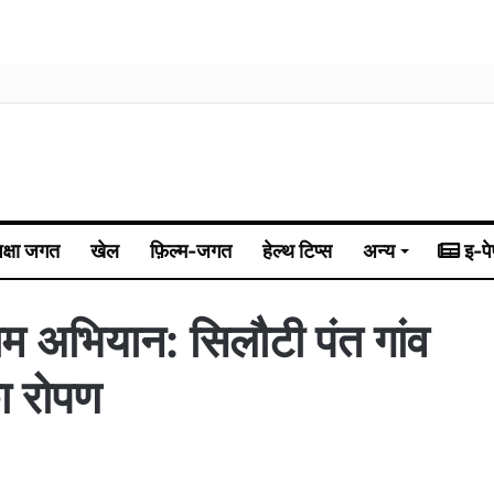
िक्षा जगत
खेल
फ़िल्म-जगत
हेल्थ टिप्स
अन्य
इ-पे
नाम अभियान: सिलौटी पंत गांव
ा रोपण