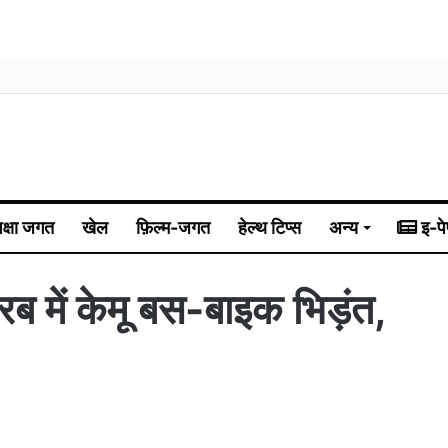
िक्षा जगत
खेल
फ़िल्म-जगत
हेल्थ टिप्स
अन्य
इ-पे
रब में केमू बस-बाइक भिड़ंत,