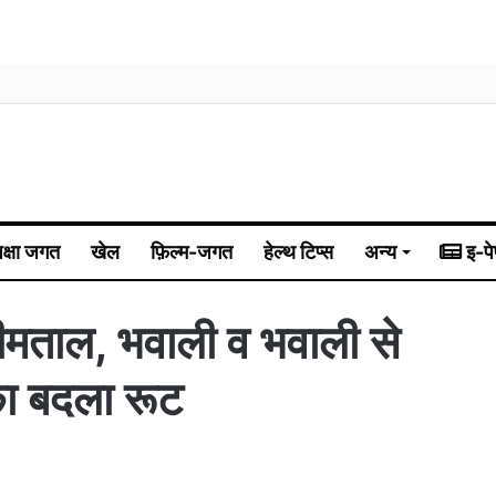
िक्षा जगत
खेल
फ़िल्म-जगत
हेल्थ टिप्स
अन्य
इ-पे
भीमताल, भवाली व भवाली से
 का बदला रूट