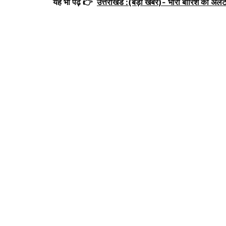
यह भी पढ़ें 👉
उत्तराखंड :(बड़ी खबर)- भारी बारिश का अलर्ट