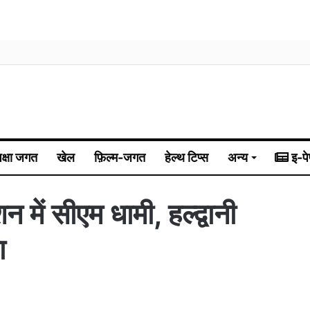
िक्षा जगत
खेल
फ़िल्म-जगत
हेल्थ टिप्स
अन्य
इ-पे
न में सीएम धामी, हल्द्वानी
ा